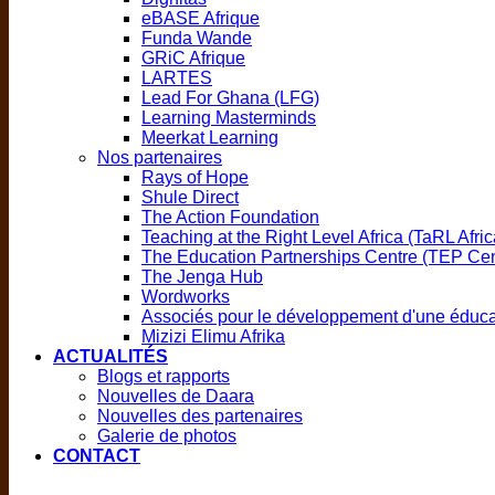
eBASE Afrique
Funda Wande
GRiC Afrique
LARTES
Lead For Ghana (LFG)
Learning Masterminds
Meerkat Learning
Nos partenaires
Rays of Hope
Shule Direct
The Action Foundation
Teaching at the Right Level Africa (TaRL Afric
The Education Partnerships Centre (TEP Cen
The Jenga Hub
Wordworks
Associés pour le développement d'une éduca
Mizizi Elimu Afrika
ACTUALITÉS
Blogs et rapports
Nouvelles de Daara
Nouvelles des partenaires
Galerie de photos
CONTACT